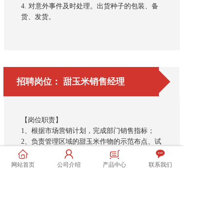
4. 对意外事件及时处理。出货种子的包装、备
货、发货。
招聘岗位： 甜玉米销售经理
【岗位职责】
1、根据市场营销计划，完成部门销售指标；
2、负责管理区域的甜玉米作物的示范布点、试
销、市场推广及客户开发；
3、负责市场信息收集及分析；
网站首页
公司介绍
产品中心
联系我们
4、负责管理区域内的销售活动策划和执行。
【任职要求】
1、男性，年龄25-35岁，大专及以上学历，市
场营销、经管类相关专业，至少2年以上甜玉米
的销售、推广经验；