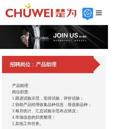
首页
走进楚为
新闻中心
招聘岗位：产品助理
基地展示
产品中心
产品助理
服务与支持
岗位职责:
1.跟进试验示范，安排试验，评价试验；
加入楚为
2.协助产品经理收集品种信息，筛选新品种；
3.每月统计、汇总试验示范布点情况；
联系我们
4.市场信息的归类整理；
5.其他工作任务。