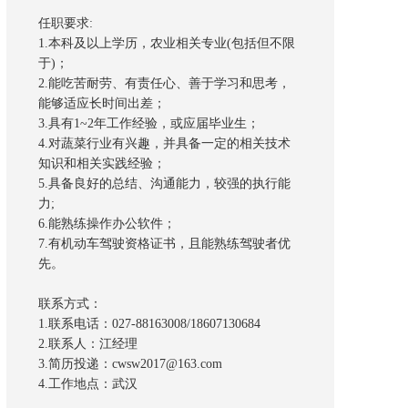
任职要求:
1.本科及以上学历，农业相关专业(包括但不限
于)；
2.能吃苦耐劳、有责任心、善于学习和思考，
能够适应长时间出差；
3.具有1~2年工作经验，或应届毕业生；
4.对蔬菜行业有兴趣，并具备一定的相关技术
知识和相关实践经验；
5.具备良好的总结、沟通能力，较强的执行能
力;
6.能熟练操作办公软件；
7.有机动车驾驶资格证书，且能熟练驾驶者优
先。
联系方式：
1.联系电话：027-88163008/18607130684
2.联系人：江经理
3.简历投递：cwsw2017@163.com
4.工作地点：武汉