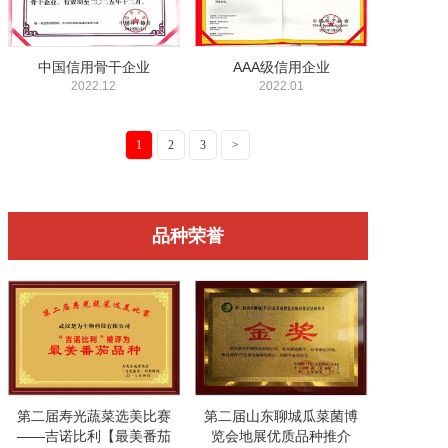
中国信用骨干企业
AAA级信用企业
2022.12
2022.01
1
2
3
>
品种荣誉
第二届寿光蔬菜选美比赛
第二届山东聊城瓜菜菌博
——吉诺比利【最美番茄
览会地展优质品种推介