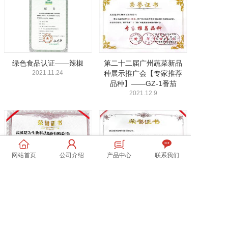
绿色食品认证——辣椒
第二十二届广州蔬菜新品
2021.11.24
种展示推广会【专家推荐
品种】——GZ-1番茄
2021.12.9
网站首页
公司介绍
产品中心
联系我们
2021武汉种业博览会【专
赤峰第三届和润农业种子
家推荐品种】——“吉诺比
展示、交易会【重点推荐
利”番茄
品种】——CF12（粉）
2021.06.08
2022.7.31